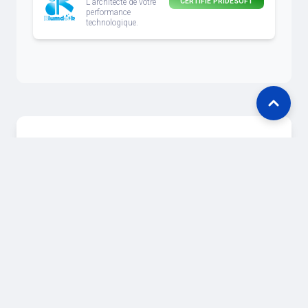
CERTIFIÉ PRIDESOFT
L'architecte de votre
performance
technologique.
NOTRE ENGAGEMENT
Un service technologique
de proximité & de rigueur
Au-delà du code, nous vous
garantissons un niveau de service (SLA)
d'excellence et un accompagnement