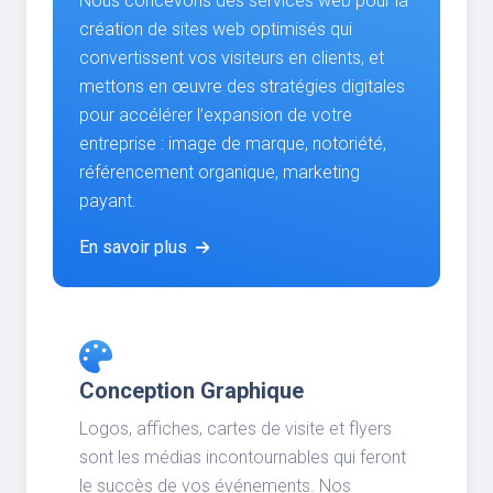
Nous concevons des services web pour la
création de sites web optimisés qui
convertissent vos visiteurs en clients, et
mettons en œuvre des stratégies digitales
pour accélérer l’expansion de votre
entreprise : image de marque, notoriété,
référencement organique, marketing
payant.
En savoir plus
Conception Graphique
Logos, affiches, cartes de visite et flyers
sont les médias incontournables qui feront
le succès de vos événements. Nos